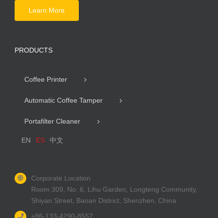
Learn More
PRODUCTS
Coffee Printer
Automatic Coffee Tamper
Portafilter Cleaner
EN
ES
中文
Corporate Location
Room 309, No. 6, Lihu Garden, Longteng Community,
Shiyan Street, Baoan District, Shenzhen, China
+86-133-4290-8557